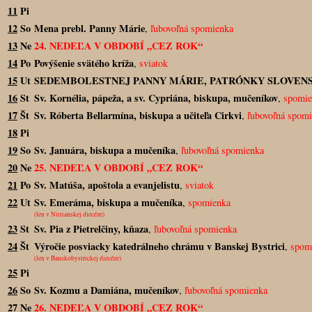
11
Pi
12
So
Mena prebl. Panny Márie
,
ľubovoľná spomienka
13
Ne
24. NEDEĽA V OBDOBÍ „CEZ ROK“
14
Po
Povýšenie svätého kríža
,
sviatok
15
Ut
SEDEMBOLESTNEJ PANNY MÁRIE, PATRÓNKY SLOVEN
16
St
Sv. Kornélia, pápeža, a sv. Cypriána, biskupa, mučeníkov
,
spomie
17
Št
Sv. Róberta Bellarmína, biskupa a učiteľa Cirkvi
,
ľubovoľná spom
18
Pi
19
So
Sv. Januára, biskupa a mučeníka
,
ľubovoľná spomienka
20
Ne
25. NEDEĽA V OBDOBÍ „CEZ ROK“
21
Po
Sv. Matúša, apoštola a evanjelistu
,
sviatok
22
Ut
Sv. Emeráma, biskupa a mučeníka
,
spomienka
(len v Nitrianskej diecéze)
23
St
Sv. Pia z Pietrelčiny, kňaza
,
ľubovoľná spomienka
24
Št
Výročie posviacky katedrálneho chrámu v Banskej Bystrici
,
spom
(len v Banskobystrickej diecéze)
25
Pi
26
So
Sv. Kozmu a Damiána, mučeníkov
,
ľubovoľná spomienka
27
Ne
26. NEDEĽA V OBDOBÍ „CEZ ROK“