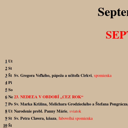
Sept
SE
1
Ut
2
St
3
Št
Sv. Gregora Veľkého, pápeža a učiteľa Cirkvi
,
spomienka
4
Pi
5
So
6
Ne
23. NEDEĽA V OBDOBÍ „CEZ ROK“
7
Po
Sv. Marka Križina, Melichara Grodzieckého a Štefana Pongrácza
8
Ut
Narodenie prebl. Panny Márie
,
sviatok
9
St
Sv. Petra Clavera, kňaza
,
ľubovoľná spomienka
10
Št