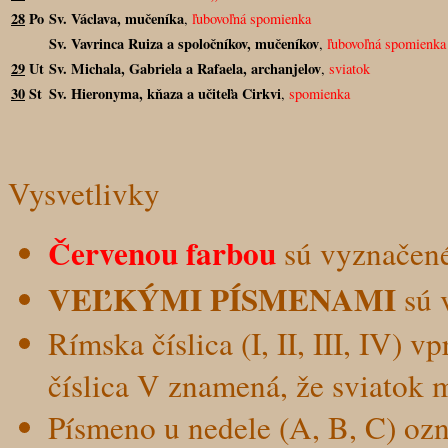
28
Po
Sv. Václava, mučeníka
,
ľubovoľná spomienka
Sv. Vavrinca Ruiza a spoločníkov, mučeníkov
,
ľubovoľná spomienka
29
Ut
Sv. Michala, Gabriela a Rafaela, archanjelov
,
sviatok
30
St
Sv. Hieronyma, kňaza a učiteľa Cirkvi
,
spomienka
Vysvetlivky
Červenou farbou
sú vyznačené 
VEĽKÝMI PÍSMENAMI
sú 
Rímska číslica (I, II, III, IV) 
číslica V znamená, že sviatok m
Písmeno u nedele (A, B, C) oz