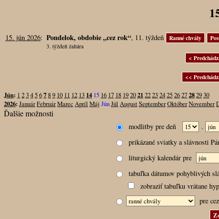
1
Pondelok, obdobie „cez rok“
15. jún 2026
:
, 11. týždeň
3. týždeň žaltára
Jún
:
1
2
3
4
5
6
7
8
9
10
11
12
13
14
15
16
17
18
19
20
21
22
23
24
25
26
27
28
29
30
2026
:
Január
Február
Marec
Apríl
Máj
Jún
Júl
August
September
Október
November
Ďalšie možnosti
modlitby pre deň
.
prikázané sviatky a slávnosti P
liturgický kalendár pre
tabuľka dátumov pohyblivých sl
zobraziť tabuľku vrátane hyp
pre cez