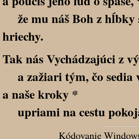
a poučíš jeho ľud o spáse, 
že mu náš Boh z hĺbky s
hriechy.
Tak nás Vychádzajúci z výs
a zažiari tým, čo sedia v
a naše kroky *
upriami na cestu pokoj
Kódovanie Windows-