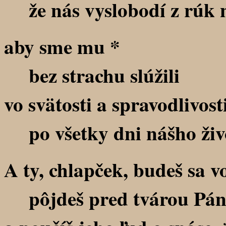
že nás vyslobodí z rúk n
aby sme mu *
bez strachu slúžili
vo svätosti a spravodlivost
po všetky dni nášho živ
A ty, chlapček, budeš sa 
pôjdeš pred tvárou Pána