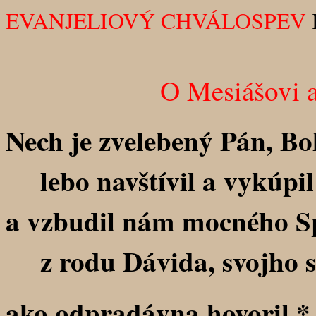
EVANJELIOVÝ CHVÁLOSPEV
O Mesiášovi a
Nech je zvelebený Pán, Boh
lebo navštívil a vykúpil 
a vzbudil nám mocného Sp
z rodu Dávida, svojho s
ako odpradávna hovoril *