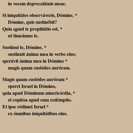
in vocem deprecatiónis meae.
Si iniquitátes observáveris, Dómine, *
Dómine, quis sustinébit?
Quia qpud te propitiátio est, *
ut timeámus te.
Sustínui te, Dómine, *
sustínuit ánima mea in verbo eius;
sperávit ánima mea in Dómino *
magis quam custódes auróram.
Magis quam custódes auróram *
speret Israel in Dómino,
quia apud Dóminum misericórdia, *
et copiósa apud eum redémptio.
Et ipse rédimet Israel *
ex ómnibus iniquitátibus eius.