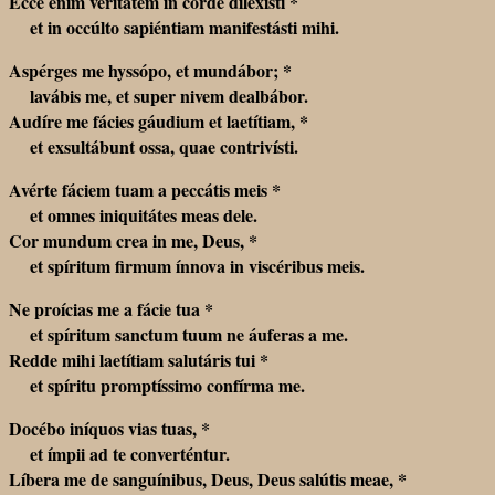
Ecce enim veritátem in corde dilexísti *
et in occúlto sapiéntiam manifestásti mihi.
Aspérges me hyssópo, et mundábor; *
lavábis me, et super nivem dealbábor.
Audíre me fácies gáudium et laetítiam, *
et exsultábunt ossa, quae contrivísti.
Avérte fáciem tuam a peccátis meis *
et omnes iniquitátes meas dele.
Cor mundum crea in me, Deus, *
et spíritum firmum ínnova in viscéribus meis.
Ne proícias me a fácie tua *
et spíritum sanctum tuum ne áuferas a me.
Redde mihi laetítiam salutáris tui *
et spíritu promptíssimo confírma me.
Docébo iníquos vias tuas, *
et ímpii ad te converténtur.
Líbera me de sanguínibus, Deus, Deus salútis meae, *