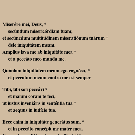
Miserére mei, Deus, *
secúndum misericórdiam tuam;
et secúncdum multitúdinem miseratiónum tuárum *
dele iniquitátem meam.
Amplius lava me ab iniquitáte mea *
et a peccáto meo munda me.
Quóniam iniquitátem meam ego cognóso, *
et peccátum meum contra me est semper.
Tibi, tibi soli peccávi *
et malum coram te feci,
ut iustus inveniáris in senténtia tua *
et aequus in iudício tuo.
Ecce enim in iniquitáte generátus sum, *
et in peccáto concépit me mater mea.