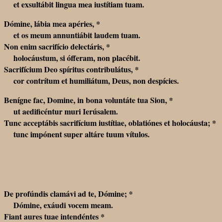
et exsultábit lingua mea iustítiam tuam.
Dómine, lábia mea apéries, *
et os meum annuntiábit laudem tuam.
Non enim sacrifício delectáris, *
holocáustum, si ófferam, non placébit.
Sacrifícium Deo spíritus contribulátus, *
cor contrítum et humiliátum, Deus, non despícies.
Benígne fac, Domine, in bona voluntáte tua Sion, *
ut aedificéntur muri Ierúsalem.
Tunc acceptábis sacrifícium iustítiae, oblatiónes et holocáusta; *
tunc impónent super altáre tuum vítulos.
De profúndis clamávi ad te, Dómine; *
Dómine, exáudi vocem meam.
Fiant aures tuae intendéntes *