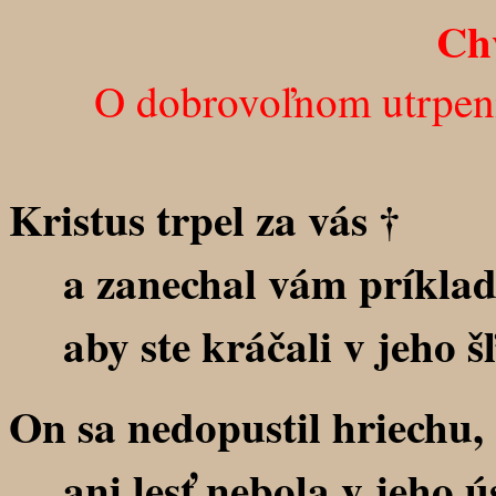
Ch
O dobrovoľnom utrpení
Kristus trpel za vás †
a zanechal vám príklad
aby ste kráčali v jeho š
On sa nedopustil hriechu,
ani lesť nebola v jeho ú