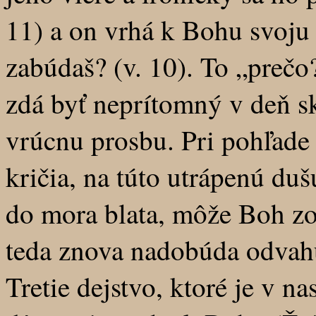
11) a on vrhá k Bohu svoju
zabúdaš? (v. 10). To „prečo
zdá byť neprítomný v deň sk
vrúcnu prosbu. Pri pohľade 
kričia, na túto utrápenú dušu
do mora blata, môže Boh zos
teda znova nadobúda odvahu 
Tretie dejstvo, ktoré je v n