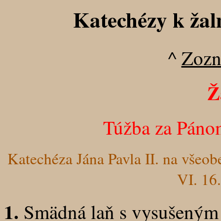
Katechézy k ža
^
Zozn
Ž
Túžba za Páno
Katechéza Jána Pavla II. na všeobe
VI. 16
1.
Smädná laň s vysušeným 