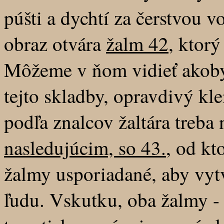
púšti a dychtí za čerstvou 
obraz otvára
žalm 42
, ktorý
Môžeme v ňom vidieť akoby 
tejto skladby, opravdivý kle
podľa znalcov žaltára treba 
nasledujúcim, so 43.
, od kt
žalmy usporiadané, aby vyt
ľudu. Vskutku, oba žalmy -