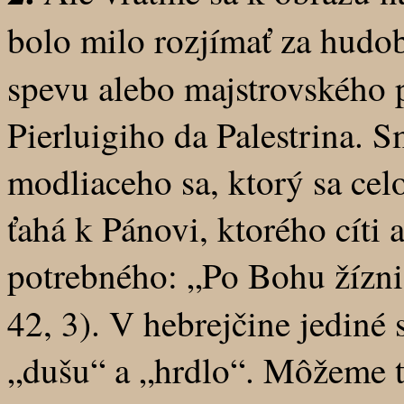
bolo milo rozjímať za hud
spevu alebo majstrovského 
Pierluigiho da Palestrina. 
modliaceho sa, ktorý sa cel
ťahá k Pánovi, ktorého cíti
potrebného: „Po Bohu žízn
42, 3). V hebrejčine jediné 
„dušu“ a „hrdlo“. Môžeme te