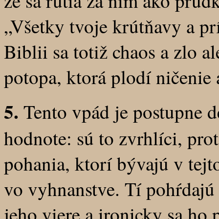
že sa rútia za ním ako prudk
„Všetky tvoje krútňavy a pr
Biblii sa totiž chaos a zlo 
potopa, ktorá plodí ničenie 
5.
Tento vpád je postupne d
hodnote: sú to zvrhlíci, pro
pohania, ktorí bývajú v tejto
vo vyhnanstve. Tí pohŕdajú
jeho viere a ironicky sa ho 