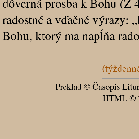
dôverná prosba k Bohu (Ž 43
radostné a vďačné výrazy: „
Bohu, ktorý ma napĺňa rado
(týždenné
Preklad © Časopis Litu
HTML © 