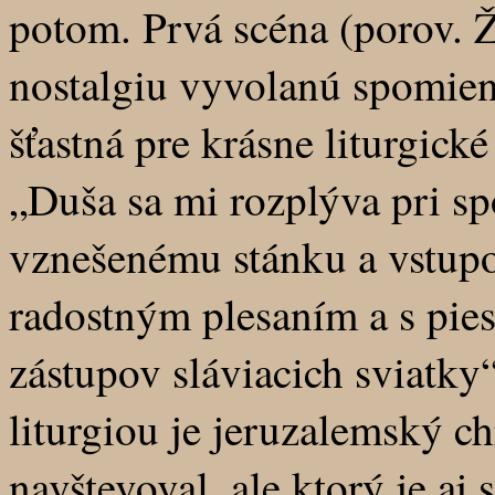
potom. Prvá scéna (porov. Ž
nostalgiu vyvolanú spomien
šťastná pre krásne liturgick
„Duša sa mi rozplýva pri s
vznešenému stánku a vstup
radostným plesaním a s pie
zástupov sláviacich sviatky
liturgiou je jeruzalemský c
navštevoval, ale ktorý je a