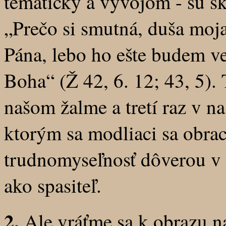
tematicky a vývojom - sú sk
„Prečo si smutná, duša moja
Pána, lebo ho ešte budem ve
Boha“ (Ž 42, 6. 12; 43, 5).
našom žalme a tretí raz v n
ktorým sa modliaci sa obrac
trudnomyseľnosť dôverou v B
ako spasiteľ.
2.
Ale vráťme sa k obrazu n