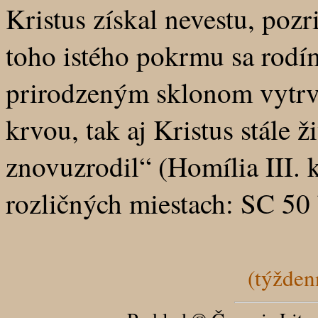
Kristus získal nevestu, poz
toho istého pokrmu sa rodí
prirodzeným sklonom vytrva
krvou, tak aj Kristus stále 
znovuzrodil“ (Homília III.
rozličných miestach: SC 50 
(týžden