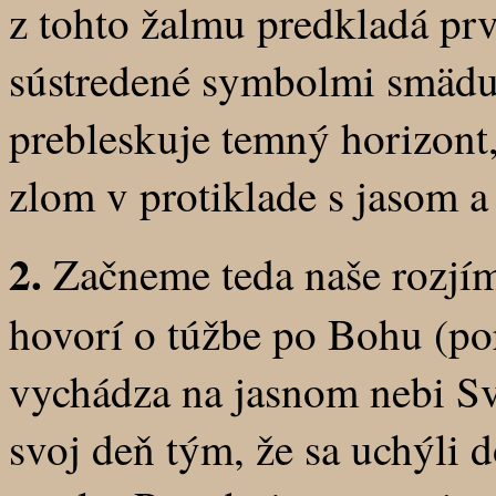
z tohto žalmu predkladá prv
sústredené symbolmi smädu a 
prebleskuje temný horizont
zlom v protiklade s jasom a
2.
Začneme teda naše rozjí
hovorí o túžbe po Bohu (poro
vychádza na jasnom nebi Sv
svoj deň tým, že sa uchýli 