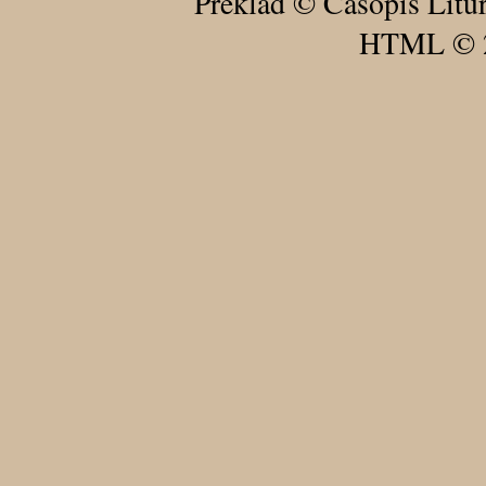
Preklad © Časopis Litu
HTML © 