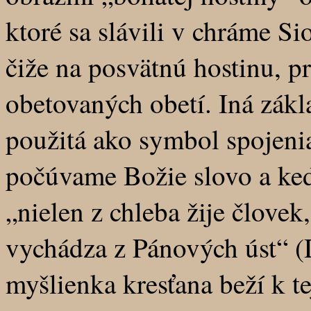
ktoré sa slávili v chráme Si
čiže na posvätnú hostinu, pr
obetovaných obetí. Iná zákl
použitá ako symbol spojeni
počúvame Božie slovo a keď
„nielen z chleba žije človek
vychádza z Pánových úst“ (D
myšlienka kresťana beží k te