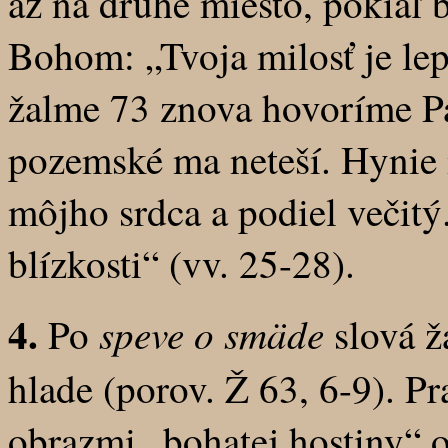
až na druhé miesto, pokiaľ 
Bohom: „Tvoja milosť je lepš
žalme 73 znova hovoríme Pá
pozemské ma neteší. Hynie m
môjho srdca a podiel večitý.
blízkosti“ (vv. 25-28).
4.
speve o smäde
Po
slová ž
hlade (porov. Ž 63, 6-9). P
obrazmi „bohatej hostiny“ o