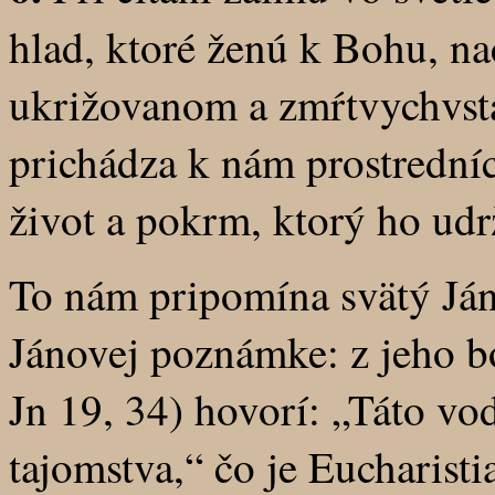
hlad, ktoré ženú k Bohu, na
ukrižovanom a zmŕtvychvsta
prichádza k nám prostrední
život a pokrm, ktorý ho udr
To nám pripomína svätý Ján
Jánovej poznámke: z jeho b
Jn 19, 34) hovorí: „Táto vo
tajomstva,“ čo je Eucharisti