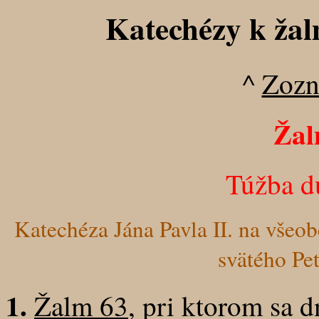
Katechézy k ža
^
Zozn
Žal
Túžba d
Katechéza Jána Pavla II. na všeob
svätého Pet
1.
Žalm 63
, pri ktorom sa 