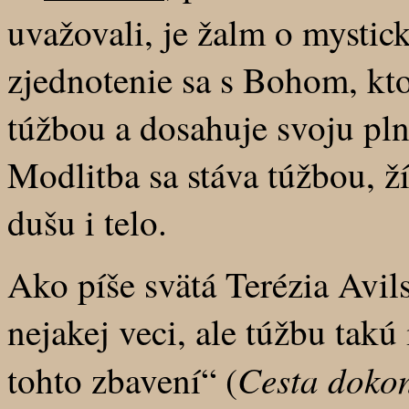
uvažovali, je žalm o mystick
zjednotenie sa s Bohom, kt
túžbou a dosahuje svoju pl
Modlitba sa stáva túžbou, ž
dušu i telo.
Ako píše svätá Terézia Avil
nejakej veci, ale túžbu tak
Cesta dokon
tohto zbavení“ (