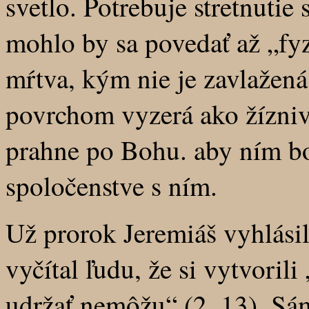
svetlo. Potrebuje stretnutie
mohlo by sa povedať až „fy
mŕtva, kým nie je zavlaže
povrchom vyzerá ako žíznivé
prahne po Bohu. aby ním bo
spoločenstve s ním.
Už prorok Jeremiáš vyhlásil
vyčítal ľudu, že si vytvoril
udržať nemôžu“ (2, 13). Sám