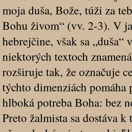
moja duša, Bože, túži za te
Bohu živom“ (vv. 2-3). V j
hebrejčine, však sa „duša“
niektorých textoch znamená
rozširuje tak, že označuje c
týchto dimenziách pomáha p
hlboká potreba Boha: bez ne
Preto žalmista sa dostáva k 