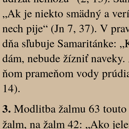
„Ak je niekto smädný a ver
nech pije“ (Jn 7, 37). V pr
dňa sľubuje Samaritánke: „K
dám, nebude žízniť naveky.
ňom prameňom vody prúdiac
14).
3.
Modlitba žalmu 63 touto 
žalm, na žalm 42: „Ako jele