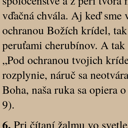
spoločenstve a z perí tvora
vďačná chvála. Aj keď sme v
ochranou Božích krídel, ta
peruťami cherubínov. A tak 
„Pod ochranou tvojich kríde
rozplynie, náruč sa neotvá
Boha, naša ruka sa opiera o 
9).
6.
Pri čítaní žalmu vo svetl