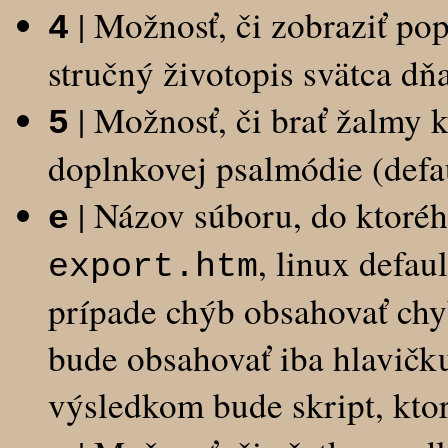
| Možnosť, či zobraziť pop
4
stručný životopis svätca dňa
| Možnosť, či brať žalmy 
5
doplnkovej psalmódie (defau
| Názov súboru, do ktoréh
e
, linux defau
export.htm
prípade chýb obsahovať chy
bude obsahovať iba hlavič
výsledkom bude skript, kto