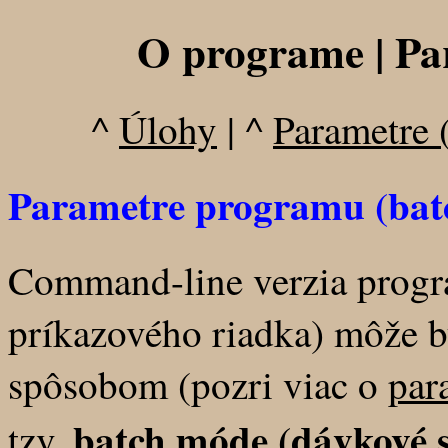
O programe | Pa
^
Úlohy
| ^
Parametre 
Parametre programu (bat
Command-line verzia progra
príkazového riadka) môže b
spôsobom (pozri viac o
par
batch móde (dávkové 
tzv.