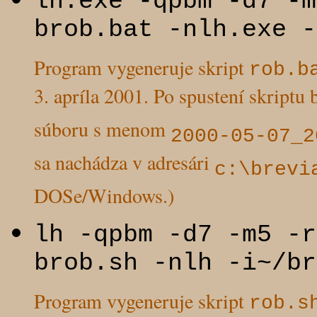
lh.exe -qpbm -d7 -m
brob.bat -nlh.exe -
Program vygeneruje skript
rob.b
3. apríla 2001. Po spustení skript
súboru s menom
2000-05-07_2
sa nachádza v adresári
c:\brevi
DOSe/Windows.)
lh -qpbm -d7 -m5 -r
brob.sh -nlh -i~/br
Program vygeneruje skript
rob.s