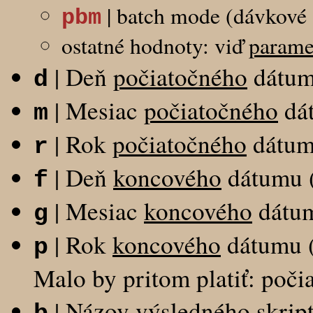
| batch mode (dávkové 
pbm
ostatné hodnoty: viď
parame
| Deň
počiatočného
dátum
d
| Mesiac
počiatočného
dá
m
| Rok
počiatočného
dátum
r
| Deň
koncového
dátumu 
f
| Mesiac
koncového
dátum
g
| Rok
koncového
dátumu 
p
Malo by pritom platiť: poč
| Názov výsledného skript