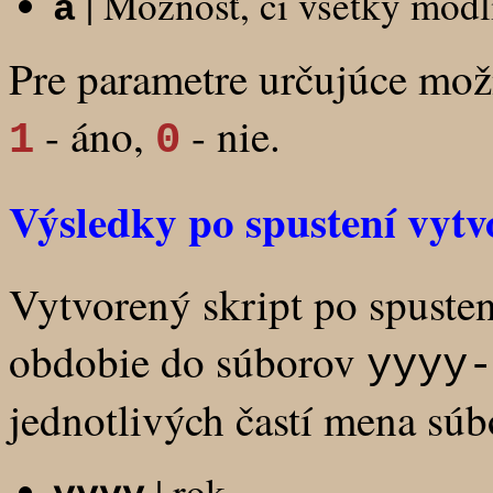
| Možnosť, či všetky modli
a
Pre parametre určujúce mož
- áno,
- nie.
1
0
Výsledky po spustení vytv
Vytvorený skript po spuste
obdobie do súborov
yyyy-
jednotlivých častí mena súb
| rok