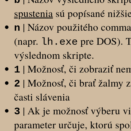
b
spustenia
sú popísané nižšie
| Názov použitého comman
n
(napr.
pre DOS). T
lh.exe
výslednom skripte.
| Možnosť, či zobraziť nem
1
| Možnosť, či brať žalmy z
2
časti slávenia
| Ak je možnosť výberu vi
3
parameter určuje, ktorú spo