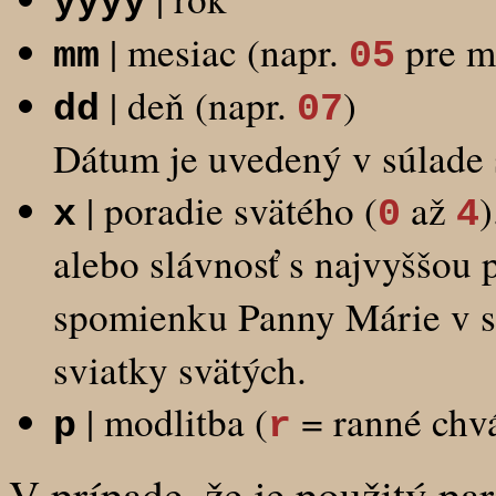
yyyy
| mesiac (napr.
pre m
mm
05
| deň (napr.
)
dd
07
Dátum je uvedený v súlade
| poradie svätého (
až
)
x
0
4
alebo slávnosť s najvyššou 
spomienku Panny Márie v 
sviatky svätých.
| modlitba (
= ranné chv
p
r
V prípade, že je použitý pa