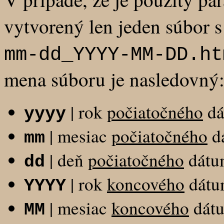
vytvorený len jeden súbor
mm-dd_YYYY-MM-DD.ht
mena súboru je nasledovný
| rok
počiatočného
dá
yyyy
| mesiac
počiatočného
d
mm
| deň
počiatočného
dátu
dd
| rok
koncového
dátu
YYYY
| mesiac
koncového
dát
MM