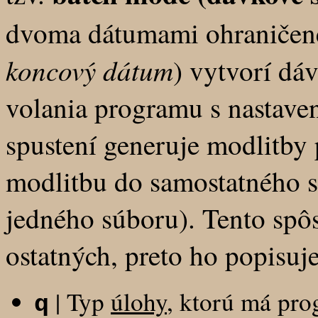
dvoma dátumami ohraničen
koncový dátum
) vytvorí dá
volania programu s nastave
spustení generuje modlitby
modlitbu do samostatného s
jedného súboru). Tento spôs
ostatných, preto ho popisuj
| Typ
úlohy
, ktorú má pro
q