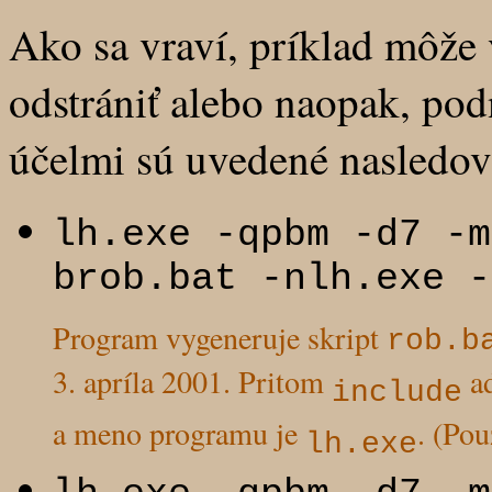
Ako sa vraví, príklad môže
odstrániť alebo naopak, pod
účelmi sú uvedené nasledov
lh.exe -qpbm -d7 -m
brob.bat -nlh.exe -
Program vygeneruje skript
rob.b
3. apríla 2001. Pritom
ad
include
a meno programu je
. (Po
lh.exe