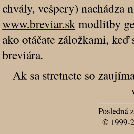
chvály, vešpery) nachádza n
www.breviar.sk
modlitby gen
ako otáčate záložkami, keď 
breviára.
Ak sa stretnete so zaují
Posledná 
© 1999-