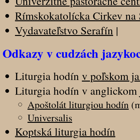
Univerzitné pastoračné cent
Rímskokatolícka Cirkev na
Vydavateľstvo Serafín
|
Odkazy v cudzách jazyko
Liturgia hodín
v poľskom j
Liturgia hodín v anglickom
Apoštolát liturgiou hodín
(m
Universalis
Koptská liturgia hodín