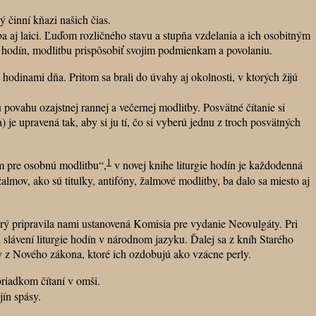
činní kňazi našich čias.
a aj laici. Ľuďom rozličného stavu a stupňa vzdelania a ich osobitným
gii hodín, modlitbu prispôsobiť svojim podmienkam a povolaniu.
hodinami dňa. Pritom sa brali do úvahy aj okolnosti, v ktorých žijú
ovahu ozajstnej rannej a večernej modlitby. Posvätné čítanie si
je upravená tak, aby si ju tí, čo si vyberú jednu z troch posvätných
1
m pre osobnú modlitbu“,
v novej knihe liturgie hodín je každodenná
lmov, ako sú titulky, antifóny, žalmové modlitby, ba dalo sa miesto aj
ktorý pripravila nami ustanovená Komisia pre vydanie Neovulgáty. Pri
 slávení liturgie hodín v národnom jazyku. Ďalej sa z kníh Starého
vy z Nového zákona, ktoré ich ozdobujú ako vzácne perly.
riadkom čítaní v omši.
ín spásy.