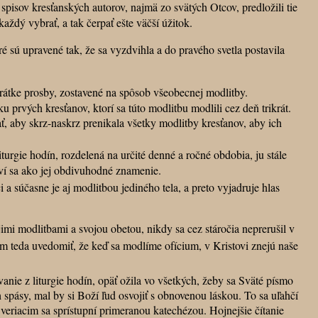
sov kresťanských autorov, najmä zo svätých Otcov, predložili tie
aždý vybrať, a tak čerpať ešte väčší úžitok.
é sú upravené tak, že sa vyzdvihla a do pravého svetla postavila
átke prosby, zostavené na spôsob všeobecnej modlitby.
rvých kresťanov, ktorí sa túto modlitbu modlili cez deň trikrát.
ť, aby skrz-naskrz prenikala všetky modlitby kresťanov, aby ich
iturgie hodín, rozdelená na určité denné a ročné obdobia, ju stále
ví sa ako jej obdivuhodné znamenie.
i a súčasne je aj modlitbou jediného tela, a preto vyjadruje hlas
mi modlitbami a svojou obetou, nikdy sa cez stáročia neprerušil v
m teda uvedomiť, že keď sa modlíme ofícium, v Kristovi znejú naše
vanie z liturgie hodín, opäť ožila vo všetkých, žeby sa Sväté písmo
spásy, mal by si Boží ľud osvojiť s obnovenou láskou. To sa uľahčí
 veriacim sa sprístupní primeranou katechézou. Hojnejšie čítanie