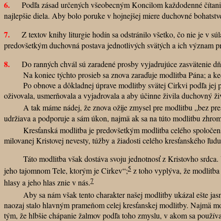
6.
Podľa zásad určených všeobecným Koncilom každodenné čítanie zo sv
najlepšie diela. Aby bolo poruke v hojnejšej miere duchovné bohatstvo t
7.
Z textov knihy liturgie hodín sa odstránilo všetko, čo nie je v súla
predovšetkým duchovná postava jednotlivých svätých a ich význam pre
8.
Do ranných chvál sú zaradené prosby vyjadrujúce zasvätenie dňa a
Na koniec týchto prosieb sa znova zaraďuje modlitba Pána; a keďže sa
Po obnove a dôkladnej úprave modlitby svätej Cirkvi podľa jej prasta
oživovala, usmerňovala a vyjadrovala a aby účinne živila duchovný ži
A tak máme nádej, že znova ožije zmysel pre modlitbu „bez pres
udržiava a podporuje a sám úkon, najmä ak sa na túto modlitbu zhrom
Kresťanská modlitba je predovšetkým modlitba celého spoločenstva 
milovanej Kristovej nevesty, túžby a žiadosti celého kresťanského ľud
Táto modlitba však dostáva svoju jednotnosť z Kristovho srdca. Veď n
5
jeho tajomnom Tele, ktorým je Cirkev“;
z toho vyplýva, že modlitba 
7
hlasy a jeho hlas znie v nás.
Aby sa nám však tento charakter našej modlitby ukázal ešte jasnej
naozaj stalo hlavným prameňom celej kresťanskej modlitby. Najmä modl
tým, že hlbšie chápanie žalmov podľa toho zmyslu, v akom sa používajú 