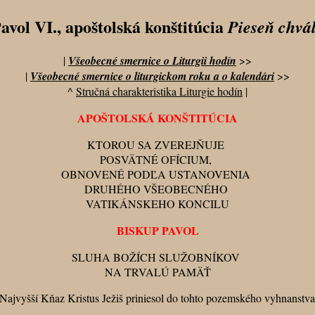
avol VI., apoštolská konštitúcia
Pieseň chvá
|
Všeobecné smernice o Liturgii hodín
>>
|
Všeobecné smernice o liturgickom roku a o kalendári
>>
^
Stručná charakteristika Liturgie hodín
|
APOŠTOLSKÁ KONŠTITÚCIA
KTOROU SA ZVEREJŇUJE
POSVÄTNÉ OFÍCIUM,
OBNOVENÉ PODĽA USTANOVENIA
DRUHÉHO VŠEOBECNÉHO
VATIKÁNSKEHO KONCILU
BISKUP PAVOL
SLUHA BOŽÍCH SLUŽOBNÍKOV
NA TRVALÚ PAMÄŤ
ú Najvyšší Kňaz Kristus Ježiš priniesol do tohto pozemského vyhnanstva, 