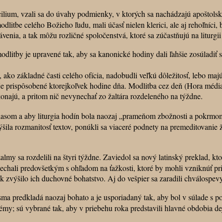
um, vzali sa do úvahy podmienky, v ktorých sa nachádzajú apoštolský 
be celého Božieho ľudu, mali účasť nielen klerici, ale aj rehoľníci, b
lávenia, a tak môžu rozličné spoločenstvá, ktoré sa zúčastňujú na litur
itby je upravené tak, aby sa kanonické hodiny dali ľahšie zosúladiť s 
základné časti celého ofícia, nadobudli veľkú dôležitosť, lebo majú p
 je prispôsobené ktorejkoľvek hodine dňa. Modlitba cez deň (Hora média) 
 konajú, a pritom nič nevynechať zo žaltára rozdeleného na týždne.
lasom a aby liturgia hodín bola naozaj „prameňom zbožnosti a pokrmo
ila rozmanitosť textov, ponúkli sa viaceré podnety na premeditovanie ža
 žalmy sa rozdelili na štyri týždne. Zaviedol sa nový latinský preklad, 
echali predovšetkým s ohľadom na ťažkosti, ktoré by mohli vzniknúť pri
ak zvýšilo ich duchovné bohatstvo. Aj do vešpier sa zaradili chválospe
 predkladá naozaj bohato a je usporiadaný tak, aby bol v súlade s po
; sú vybrané tak, aby v priebehu roka predstavili hlavné obdobia dej