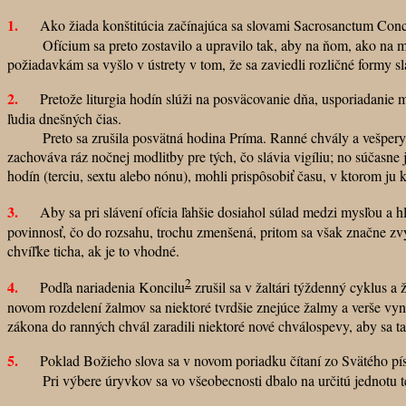
1.
Ako žiada konštitúcia začínajúca sa slovami Sacrosanctum Concili
Ofícium sa preto zostavilo a upravilo tak, aby na ňom, ako na modlit
požiadavkám sa vyšlo v ústrety v tom, že sa zaviedli rozličné formy s
2.
Pretože liturgia hodín slúži na posväcovanie dňa, usporiadanie modl
ľudia dnešných čias.
Preto sa zrušila posvätná hodina Príma. Ranné chvály a vešpery, ako 
zachováva ráz nočnej modlitby pre tých, čo slávia vigíliu; no súčasne
hodín (terciu, sextu alebo nónu), mohli prispôsobiť času, v ktorom ju
3.
Aby sa pri slávení ofícia ľahšie dosiahol súlad medzi mysľou a h
povinnosť, čo do rozsahu, trochu zmenšená, pritom sa však značne zvýš
chvíľke ticha, ak je to vhodné.
2
4.
Podľa nariadenia Koncilu
zrušil sa v žaltári týždenný cyklus a
novom rozdelení žalmov sa niektoré tvrdšie znejúce žalmy a verše vyn
zákona do ranných chvál zaradili niektoré nové chválospevy, aby sa t
5.
Poklad Božieho slova sa v novom poriadku čítaní zo Svätého písma
Pri výbere úryvkov sa vo všeobecnosti dbalo na určitú jednotu témy