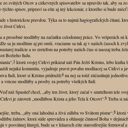
ätých Otcov a cirkevných spisovateľov sa upravilo tak, aby sa zo spi
ýchto spisov, pripraví sa ešte aj iný lekcionár, z ktorého si bude môcť k
de s historickou pravdou. Týka sa to najmä hagiografických čítaní, ktor
 život Cirkvi.
 prosebné modlitby na začiatku celodennej práce. Vo vešperách sú kr
 ju modlíme aj pri omši, vraciame sa tak aj v našich časoch k zvyku p
rej tradície a so zreteľom na potreby našich čias si naozaj treba žela
vot Božieho ľudu.
3
tania“,
ktorú svojej Cirkvi prikázal náš Pán Ježiš Kristus, lebo kniha l
aždí nejaká komunita, vyjadruje pravú povahu modliacej sa Cirkvi a ja
4
ľudí, ktoré si Kristus pridružil;
na nej sa totiž zúčastňujú jednotlivc
u a vrúcne modlitby a prosby za potreby všetkých ľudí.
áš Spasiteľ chcel, „aby ten život, ktorý začal v smrteľnom tele svoji
6
Cirkvi je zároveň „modlitbou Krista a jeho Tela k Otcovi“.
Treba si ná
8
šie, treba, „aby oná lahodná a živá záľuba vo Svätom písme“,
ktorá 
itbu žalmov, ktorá stále sprevádza a ohlasuje činnosť Boha v dejinách 
v posvätnej liturgii, bude sa v kňazoch ešte starostlivejšie formovať a