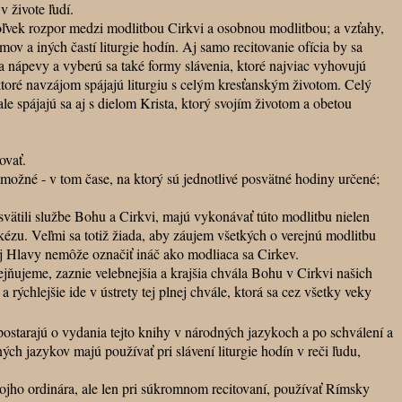
v živote ľudí.
ľvek rozpor medzi modlitbou Cirkvi a osobnou modlitbou; a vzťahy,
ov a iných častí liturgie hodín. Aj samo recitovanie ofícia by sa
 a nápevy a vyberú sa také formy slávenia, ktoré najviac vyhovujú
toré navzájom spájajú liturgiu s celým kresťanským životom. Celý
le spájajú sa aj s dielom Krista, ktorý svojím životom a obetou
ovať.
možné - v tom čase, na ktorý sú jednotlivé posvätné hodiny určené;
vätili službe Bohu a Cirkvi, majú vykonávať túto modlitbu nielen
askézu. Veľmi sa totiž žiada, aby záujem všetkých o verejnú modlitbu
ej Hlavy nemôže označiť ináč ako modliaca sa Cirkev.
ujeme, zaznie velebnejšia a krajšia chvála Bohu v Cirkvi našich
a rýchlejšie ide v ústrety tej plnej chvále, ktorá sa cez všetky veky
starajú o vydania tejto knihy v národných jazykoch a po schválení a
ch jazykov majú používať pri slávení liturgie hodín v reči ľudu,
jho ordinára, ale len pri súkromnom recitovaní, používať Rímsky