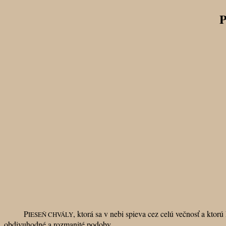
P
P
, ktorá sa v nebi spieva cez celú večnosť a ktor
IESEŇ CHVÁLY
obdivuhodné a rozmanité podoby.