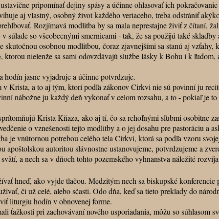
 ustavične pripomínať dejiny spásy a účinne ohlasovať ich pokračovanie 
e aj vlastný, osobný život každého veriaceho, treba odstrániť akýko
ehlbovať. Rozjímavá modlitba by sa mala neprestajne živiť z čítaní, žalm
 - v súlade so všeobecnými smernicami - tak, že sa použijú také skladby
 skutočnou osobnou modlitbou, čoraz zjavnejšími sa stanú aj vzťahy, k
u
, ktorou nielenže sa sami odovzdávajú službe lásky k Bohu i k ľudom, a
 hodín jasne vyjadruje a účinne potvrdzuje.
sta, a to aj tým, ktorí podľa zákonov Cirkvi nie sú povinní ju recit
nní nábožne ju každý deň vykonať v celom rozsahu, a to - pokiaľ je to 
tomňujú Krista Kňaza, ako aj tí, čo sa rehoľnými sľubmi osobitne zas
svedčenie o vznešenosti tejto modlitby a o jej dosahu pre pastoráciu a 
a je vnútornou potrebou celého tela Cirkvi, ktorá sa podľa vzoru svoj
poštolskou autoritou slávnostne ustanovujeme, potvrdzujeme a zverejň
 a svätí, a nech sa v dňoch tohto pozemského vyhnanstva náležité rozvíja 
ť hneď, ako vyjde tlačou. Medzitým nech sa biskupské konferencie po
vať, či už celé, alebo sčasti. Odo dňa, keď sa tieto preklady do národný
áviť liturgiu hodín v obnovenej forme.
i ťažkosti pri zachovávaní nového usporiadania, môžu so súhlasom svo