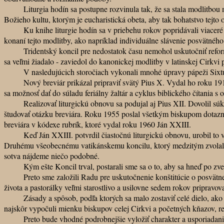
Liturgia hodín sa postupne rozvinula tak, že sa stala modlitbou m
Božieho kultu, ktorým je eucharistická obeta, aby tak bohatstvo tejto 
Ku knihe liturgie hodín sa v priebehu rokov popridávali viaceré d
konaní tejto modlitby, ako napríklad individuálne slávenie posvätného o
Tridentský koncil pre nedostatok času nemohol uskutočniť reformu br
sa veľmi žiadalo - zaviedol do kanonickej modlitby v latinskej Cirkvi 
V nasledujúcich storočiach vykonali mnohé úpravy pápeži Sixtus V
Nový breviár prikázal pripraviť svätý Pius X. Vydal ho roku 1911. 
sa možnosť dať do súladu feriálny žaltár a cyklus biblického čítania 
Realizovať liturgickú obnovu sa podujal aj Pius XII. Dovolil súkromn
študovať otázku breviára. Roku 1955 poslal všetkým biskupom dotazník 
breviára v kódexe rubrík, ktoré vydal roku 1960 Ján XXIII.
Keď Ján XXIII. potvrdil čiastočnú liturgickú obnovu, urobil to v pr
Druhému všeobecnému vatikánskemu koncilu, ktorý medzitým zvolal. A ta
sotva nájdeme niečo podobné.
Kým ešte Koncil trval, postarali sme sa o to, aby sa hneď po zverejne
Preto sme založili Radu pre uskutočnenie konštitúcie o posvätnej li
života a pastorálky veľmi starostlivo a usilovne sedem rokov pripravov
Zásady a spôsob, podľa ktorých sa malo zostaviť celé dielo, ako aj j
najskôr vypočuli mienku biskupov celej Cirkvi a početných kňazov, re
Preto bude vhodné podrobnejšie vyložiť charakter a usporiadanie 