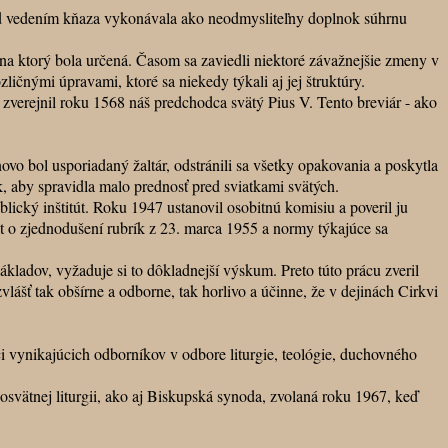
od vedením kňaza vykonávala ako neodmysliteľny doplnok súhrnu
 ktorý bola určená. Časom sa zaviedli niektoré závažnejšie zmeny v
zličnými úpravami, ktoré sa niekedy týkali aj jej štruktúry.
verejnil roku 1568 náš predchodca svätý Pius V. Tento breviár - ako
 bol usporiadaný žaltár, odstránili sa všetky opakovania a poskytla
k, aby spravidla malo prednosť pred sviatkami svätých.
ický inštitút. Roku 1947 ustanovil osobitnú komisiu a poveril ju
rét o zjednodušení rubrík z 23. marca 1955 a normy týkajúce sa
ladov, vyžaduje si to dôkladnejší výskum. Preto túto prácu zveril
ášť tak obšírne a odborne, tak horlivo a účinne, že v dejinách Cirkvi
 vynikajúcich odborníkov v odbore liturgie, teológie, duchovného
svätnej liturgii, ako aj Biskupská synoda, zvolaná roku 1967, keď