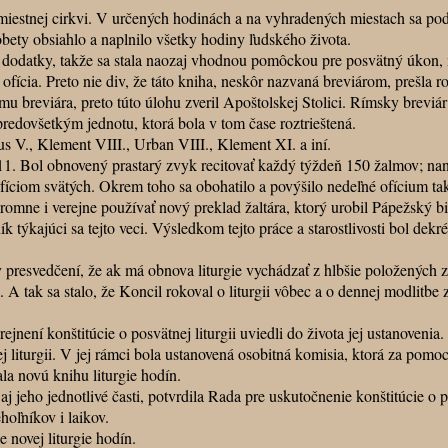
iestnej cirkvi. V určených hodinách a na vyhradených miestach sa p
obety obsiahlo a naplnilo všetky hodiny ľudského života.
odatky, takže sa stala naozaj vhodnou pomôckou pre posvätný úkon, na
fícia. Preto nie div, že táto kniha, neskôr nazvaná breviárom, prešla ro
eviára, preto túto úlohu zveril Apoštolskej Stolici. Rímsky breviár z
predovšetkým jednotu, ktorá bola v tom čase roztrieštená.
., Klement VIII., Urban VIII., Klement XI. a iní.
Bol obnovený prastarý zvyk recitovať každý týždeň 150 žalmov; nanovo
s ofíciom svätých. Okrem toho sa obohatilo a povýšilo nedeľné ofícium ta
e i verejne používať nový preklad žaltára, ktorý urobil Pápežský bibl
týkajúci sa tejto veci. Výsledkom tejto práce a starostlivosti bol dek
esvedčení, že ak má obnova liturgie vychádzať z hlbšie položených zák
k sa stalo, že Koncil rokoval o liturgii vôbec a o dennej modlitbe zvl
ní konštitúcie o posvätnej liturgii uviedli do života jej ustanovenia.
turgii. V jej rámci bola ustanovená osobitná komisia, ktorá za pomoci
ala novú knihu liturgie hodín.
eho jednotlivé časti, potvrdila Rada pre uskutočnenie konštitúcie o po
hoľníkov i laikov.
novej liturgie hodín.