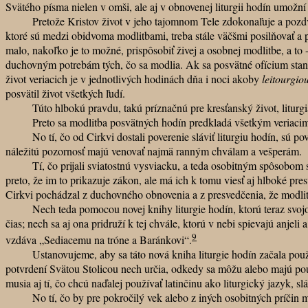
Svätého písma nielen v omši, ale aj v obnovenej liturgii hodín umožní
Pretože Kristov život v jeho tajomnom Tele zdokonaľuje a pozdvihuj
ktoré sú medzi obidvoma modlitbami, treba stále väčšmi posilňovať a pr
malo, nakoľko je to možné, prispôsobiť živej a osobnej modlitbe, a to
duchovným potrebám tých, čo sa modlia. Ak sa posvätné ofícium stane
život veriacich je v jednotlivých hodinách dňa i noci akoby
leitourgio
posvätil život všetkých ľudí.
Túto hlbokú pravdu, takú príznačnú pre kresťanský život, liturgia
Preto sa modlitba posvätných hodín predkladá všetkým veriacim v Kri
No tí, čo od Cirkvi dostali poverenie sláviť liturgiu hodín, sú povi
náležitú pozornosť majú venovať najmä ranným chválam a vešperám.
Tí, čo prijali sviatostnú vysviacku, a teda osobitným spôsobom sprí
preto, že im to prikazuje zákon, ale má ich k tomu viesť aj hlboké pre
Cirkvi pochádzal z duchovného obnovenia a z presvedčenia, že modlitb
Nech teda pomocou novej knihy liturgie hodín, ktorú teraz svojou a
čias; nech sa aj ona pridruží k tej chvále, ktorú v nebi spievajú anjeli
9
vzdáva „Sediacemu na tróne a Baránkovi“.
Ustanovujeme, aby sa táto nová kniha liturgie hodín začala používa
potvrdení Svätou Stolicou nech určia, odkedy sa môžu alebo majú použí
musia aj tí, čo chcú naďalej používať latinčinu ako liturgický jazyk, sl
No tí, čo by pre pokročilý vek alebo z iných osobitných príčin mal