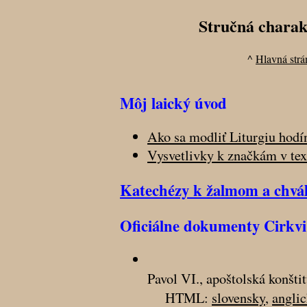
Stručná charakt
^
Hlavná strá
Môj laický úvod
Ako sa modliť Liturgiu hodí
Vysvetlivky k značkám v tex
Katechézy k žalmom a chvá
Oficiálne dokumenty Cirkvi
Pavol VI., apoštolská konšti
HTML:
slovensky
,
angli