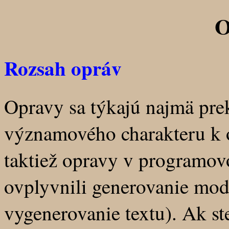
O
Rozsah opráv
Opravy sa týkajú najmä prek
významového charakteru k o
taktiež opravy v programov
ovplyvnili generovanie modl
vygenerovanie textu). Ak st