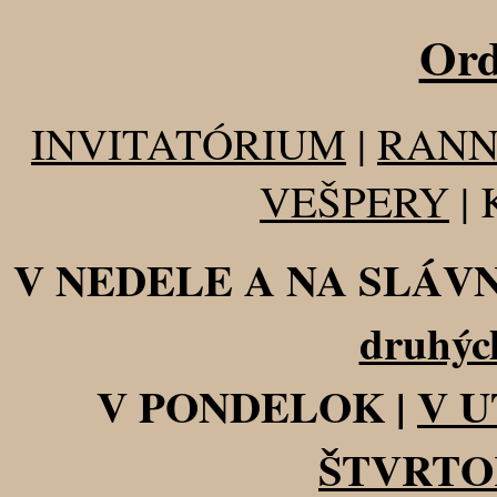
Ord
INVITATÓRIUM
|
RANN
VEŠPERY
|
V NEDELE A NA SLÁV
druhýc
V PONDELOK |
V 
ŠTVRT