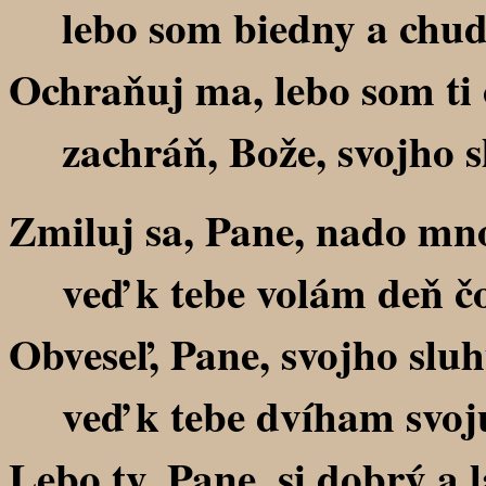
lebo som biedny a chud
Ochraňuj ma, lebo som ti
zachráň, Bože, svojho sl
Zmiluj sa, Pane, nado mn
veď k tebe volám deň čo
Obveseľ, Pane, svojho sluh
veď k tebe dvíham svoj
Lebo ty, Pane, si dobrý a 