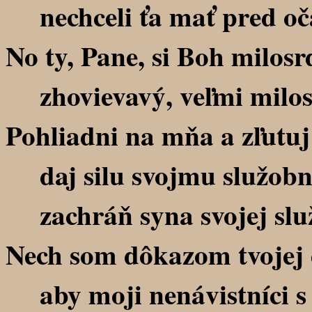
nechceli ťa mať pred oč
No ty, Pane, si Boh milosr
zhovievavý, veľmi milost
Pohliadni na mňa a zľutu
daj silu svojmu služobní
zachráň syna svojej slu
Nech som dôkazom tvojej 
aby moji nenávistníci s 