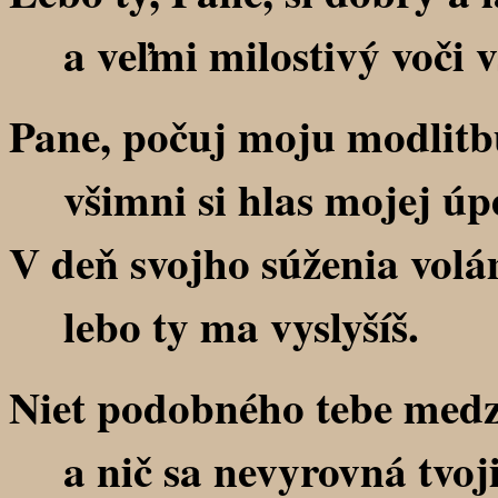
a veľmi milostivý voči vš
Pane, počuj moju modlitb
všimni si hlas mojej úpe
V deň svojho súženia volá
lebo ty ma vyslyšíš.
Niet podobného tebe medz
a nič sa nevyrovná tvoj