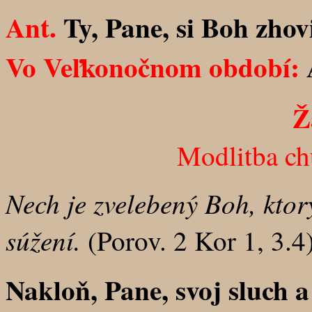
Ant.
Ty, Pane, si Boh zhov
Vo Veľkonočnom období:
A
Ž
Modlitba ch
Nech je zvelebený Boh, kto
súžení.
(Porov. 2 Kor 1, 3.4
Nakloň, Pane, svoj sluch a