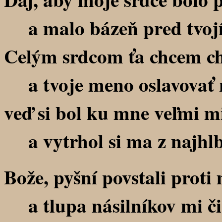
a malo bázeň pred tvo
Celým srdcom ťa chcem chv
a tvoje meno oslavovať 
veď si bol ku mne veľmi mi
a vytrhol si ma z najhlbš
Bože, pyšní povstali proti
a tlupa násilníkov mi čia