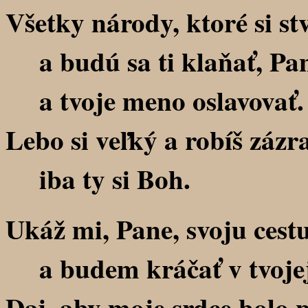
Všetky národy, ktoré si stv
a budú sa ti klaňať, Pan
a tvoje meno oslavovať.
Lebo si veľký a robíš zázr
iba ty si Boh.
Ukáž mi, Pane, svoju cest
a budem kráčať v tvojej
Daj, aby moje srdce bolo p