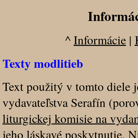
Informác
^
Informácie
|
Texty modlitieb
Text použitý v tomto diele j
vydavateľstva Serafín (poro
liturgickej komisie na vydan
jeho láskavé poskytnutie. N