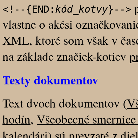
p
<!--{END:
kód_kotvy
}-->
vlastne o akési označkovani
XML, ktoré som však v čase
na základe značiek-kotiev
p
Texty dokumentov
Text dvoch dokumentov (
Vš
hodín
,
Všeobecné smernice 
kalendári
) sú prevzaté z die