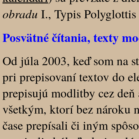
obradu
I., Typis Polyglottis
Posvätné čítania, texty mo
Od júla 2003, keď som na s
pri prepisovaní textov do e
prepisujú modlitby cez deň
všetkým, ktorí bez nároku
čase prepísali či iným spô