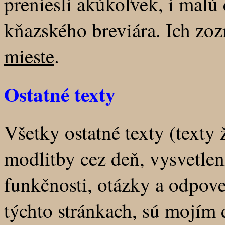
preniesli akúkoľvek, i malú
kňazského breviára. Ich zo
mieste
.
Ostatné texty
Všetky ostatné texty (texty 
modlitby cez deň, vysvetle
funkčnosti, otázky a odpove
týchto stránkach, sú mojím 