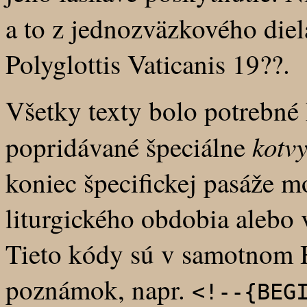
a to z jednozväzkového die
Polyglottis Vaticanis 19??.
Všetky texty bolo potrebné 
kotv
popridávané špeciálne
koniec špecifickej pasáže mo
liturgického obdobia alebo v
Tieto kódy sú v samotnom
poznámok, napr.
<!--{BEG